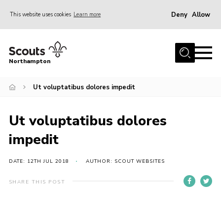
Deny
Allow
This website uses cookies
Learn more
Menu
Home
Northampton
About
Ut voluptatibus dolores impedit
Be a Scout
News
Ut voluptatibus dolores
Events
impedit
Campsites & Facilities
Members
DATE: 12TH JUL 2018
AUTHOR: SCOUT WEBSITES
Programme & Activities
SHARE THIS POST
Contact
Be a Scout