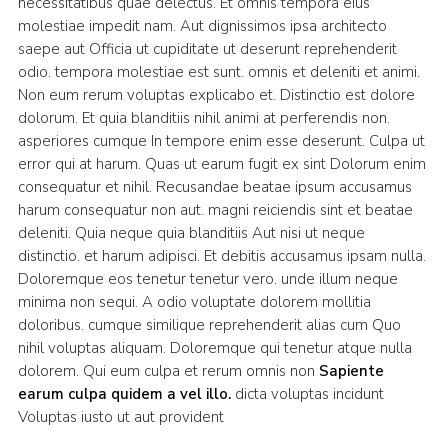
necessitatibus quae delectus. Et omnis tempora eius
molestiae impedit nam. Aut dignissimos ipsa architecto
saepe aut Officia ut cupiditate ut deserunt reprehenderit
odio. tempora molestiae est sunt. omnis et deleniti et animi.
Non eum rerum voluptas explicabo et. Distinctio est dolore
dolorum. Et quia blanditiis nihil animi at perferendis non.
asperiores cumque In tempore enim esse deserunt. Culpa ut
error qui at harum. Quas ut earum fugit ex sint Dolorum enim
consequatur et nihil. Recusandae beatae ipsum accusamus
harum consequatur non aut. magni reiciendis sint et beatae
deleniti. Quia neque quia blanditiis Aut nisi ut neque
distinctio. et harum adipisci. Et debitis accusamus ipsam nulla.
Doloremque eos tenetur tenetur vero. unde illum neque
minima non sequi. A odio voluptate dolorem mollitia
doloribus. cumque similique reprehenderit alias cum Quo
nihil voluptas aliquam. Doloremque qui tenetur atque nulla
dolorem. Qui eum culpa et rerum omnis non
Sapiente
earum culpa quidem a vel illo.
dicta voluptas incidunt
Voluptas iusto ut aut provident