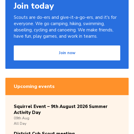
Join today
Scouts are do-ers and give-it-a-go-ers, and it's for
everyone. We go camping, hiking, swimming,
abseiling, cycling and canoeing. We make friends,
have fun, play games, and work in teams.
Join now
Upcoming events
Squirrel Event – 9th August 2026 Summer
Activity Day
09th
Aug
All Day
District Cub Scout meeting